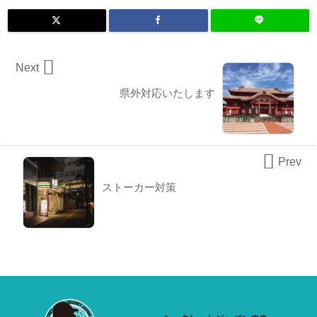

Next
県外対応いたします

Prev
ストーカー対策